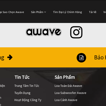
ại Sao Chọn Awave
Sản Phẩm
Tìm Đại Lý Chính Hãng
Tải Về
V
ng
Bảo 
Tin Tức
Sản Phẩm
Điện
Trung Tâm Tin Tức
Loa Toàn Dải Awave
Tuyển Dụng
Loa Subwoofer Awave
h
Hoạt Động Công Ty
Loa Cánh Awave
p